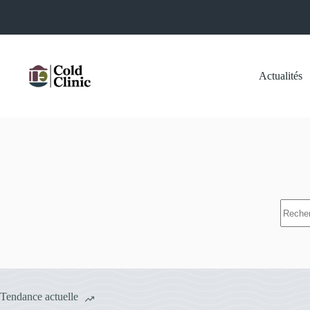
Passer
au
contenu
Actualités
Aucun
résulta
Tendance actuelle